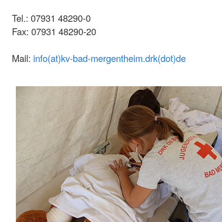
Tel.: 07931 48290-0
Fax: 07931 48290-20
Mail:
info(at)kv-bad-mergentheim.drk(dot)de