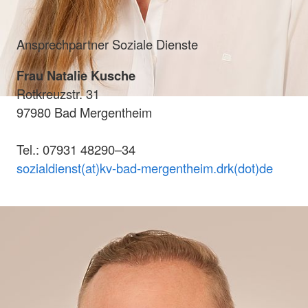
Ansprechpartner Soziale Dienste
Frau Natalie Kusche
Rotkreuzstr. 31
97980 Bad Mergentheim
Tel.: 07931 48290–34
sozialdienst(at)kv-bad-mergentheim.drk(dot)de