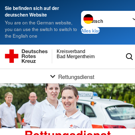
Sie befinden sich auf der
Sprache wechseln zu
deutschen Website
You are on the German website,
you can use the switch to switch to
Alles klar
the English one
Kreisverband
Bad Mergentheim e.V.
Rettungsdienst
Rettungsdienst