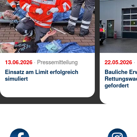
13.06.2026
· Pressemitteilung
22.05.2026
·
Einsatz am Limit erfolgreich
Bauliche Er
simuliert
Rettungswac
gefordert