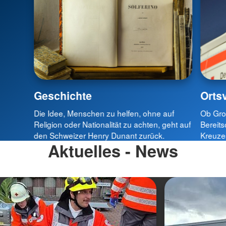
Geschichte
Ortsv
Die Idee, Menschen zu helfen, ohne auf
Ob Gro
Religion oder Nationalität zu achten, geht auf
Bereit
den Schweizer Henry Dunant zurück.
Kreuzes
Aktuelles - News