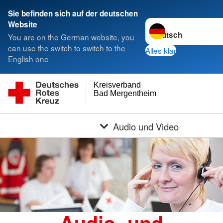
Sie befinden sich auf der deutschen
Sprache wechseln zu
Website
You are on the German website, you
can use the switch to switch to the
Alles klar
English one
Kreisverband
Bad Mergentheim e.V.
Audio und Video
Audio- und