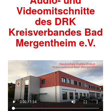
Videomitschnitte
des DRK
Kreisverbandes Bad
Mergentheim e.V.