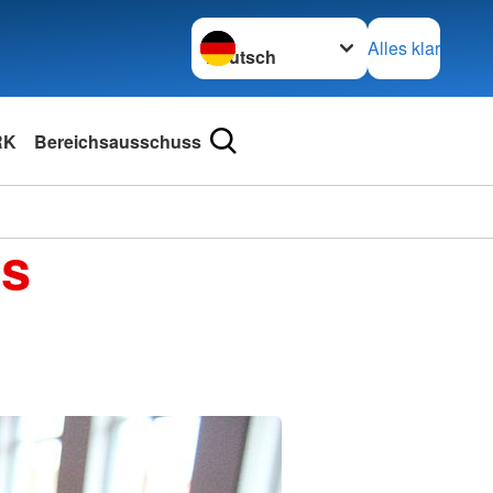
Sprache wechseln zu
Alles klar
RK
Bereichsausschuss
es