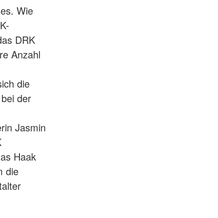
zes. Wie
RK-
 das DRK
re Anzahl
sich die
bei der
erin Jasmin
K
mas Haak
 die
alter