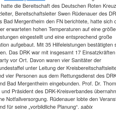
 hatte die Bereitschaft des Deutschen Roten Kreu
zleiter, Bereitschaftsleiter Swen Rüdenauer des D
s Bad Mergentheim den FN berichtete, hatte sich
er erwarteten hohen Temperaturen auf eine größe
eistungen eingestellt und eine entsprechend große
tion aufgebaut. Mit 35 Hilfeleistungen bestätigten 
n. Das DRK war mit insgesamt 17 Einsatzkräften 
arty vor Ort. Davon waren vier Sanitäter der
ndestaffel unter Leitung der Kreisbereitschaftsleit
d vier Personen aus dem Rettungsdienst des DR
and Bad Mergentheim eingebunden. Prof. Dr. Tho
t und Präsident des DRK-Kreisverbandes übernahm
he Notfallversorgung. Rüdenauer lobte den Veranst
nd für seine „vorbildliche Planung“.
sabix