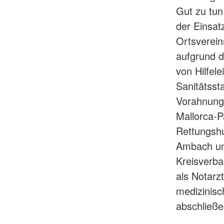
Gut zu tun
der Einsat
Ortsverein
aufgrund d
von Hilfel
Sanitätssta
Vorahnunge
Mallorca-P
Rettungshu
Ambach un
Kreisverb
als Notarz
medizinisc
abschließe