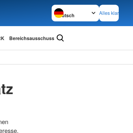
Sprache wechseln zu
Alles klar
RK
Bereichsausschuss
tz
nen
teresse.