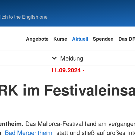
tch to the English one
Angebote
Kurse
Aktuell
Spenden
Das D
Meldung
11.09.2024
·
RK im Festivaleinsa
entheim.
Das Mallorca-Festival fand am vergange
n
Bad Mergentheim
statt und stieß auf großes In