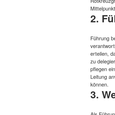
Rotkreuzgr
Mittelpunk
2. F
Führung be
verantwort
erteilen, 
zu delegie
pflegen ei
Leitung a
können.
3. We
Als Führun