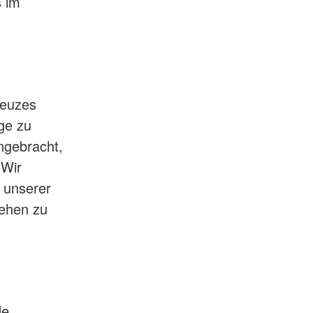
s im
reuzes
ge zu
angebracht,
 Wir
e unserer
ehen zu
de,