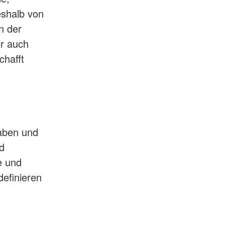
eshalb von
n der
er auch
chafft
gaben und
d
e und
definieren