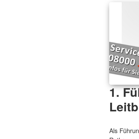
1. F
Leitb
Als Führung