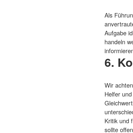
Als Führun
anvertraut
Aufgabe ide
handeln w
informiere
6. Ko
Wir achten
Helfer und
Gleichwert
unterschie
Kritik und
sollte offe