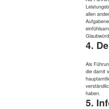
Leistungsb
allen and
Aufgabener
einfühlsam
Glaubwürdi
4. De
Als Führun
die damit 
hauptamtli
verständli
haben.
5. In