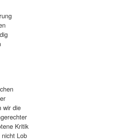
hrung
en
dig
n
ichen
er
 wir die
hgerechter
tene Kritik
f nicht Lob