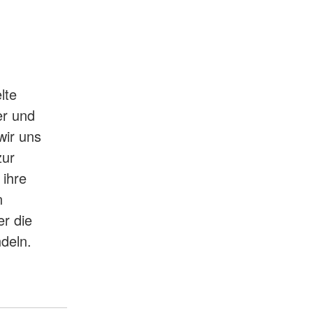
lte
er und
wir uns
zur
 ihre
n
er die
deln.