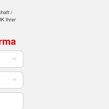
haft /
UK Ihrer
irma