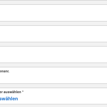
ensnr.
er auswählen
*