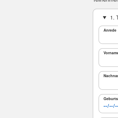
1. 
Anrede
Vornam
Nachna
Geburts