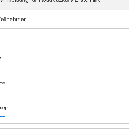
Teilnehmer
e
me
tag
*