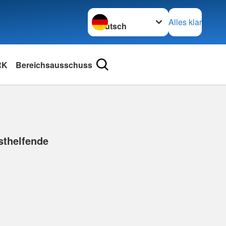
Sprache wechseln zu
Alles klar
RK
Bereichsausschuss
rsthelfende