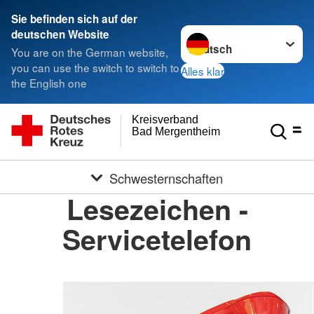
Sie befinden sich auf der
Sprache wechseln zu
deutschen Website
You are on the German website,
you can use the switch to switch to
Alles klar
the English one
Kreisverband
Bad Mergentheim e.V.
Schwesternschaften
Lesezeichen -
Servicetelefon