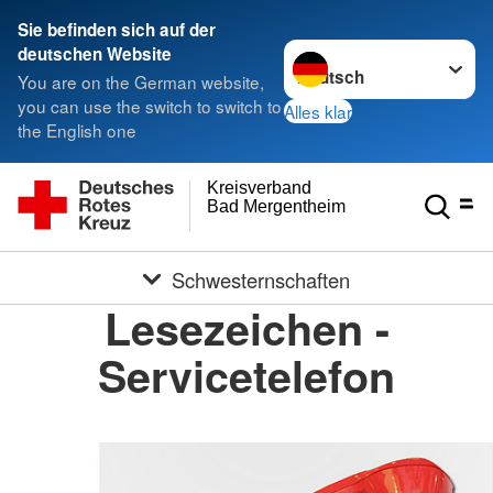
Sie befinden sich auf der
Sprache wechseln zu
deutschen Website
You are on the German website,
you can use the switch to switch to
Alles klar
the English one
Kreisverband
Bad Mergentheim e.V.
Schwesternschaften
Lesezeichen -
Servicetelefon