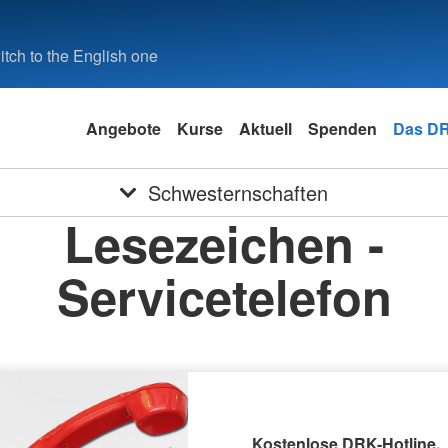
tch to the English one
Angebote
Kurse
Aktuell
Spenden
Das D
Schwesternschaften
Lesezeichen -
Servicetelefon
Kostenlose DRK-Hotline.