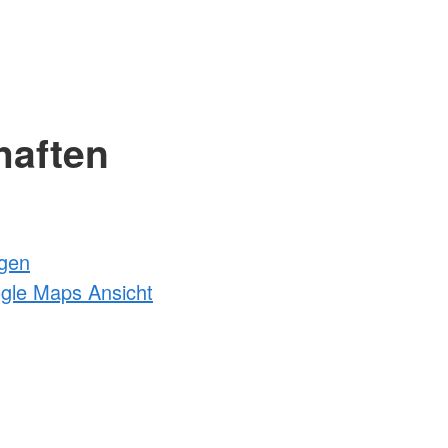
haften
ngen
ogle Maps Ansicht