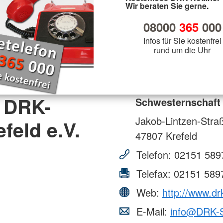
Wir beraten Sie gerne.
08000
365
000
Infos für Sie kostenfrei
rund um die Uhr
 DRK-
Schwesternschaft 
Jakob-Lintzen-Stra
feld e.V.
47807
Krefeld
Telefon:
02151 589
Telefax:
02151 589
Web:
http://www.dr
E-Mail:
info@DRK-S