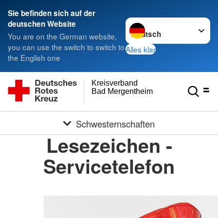
Sie befinden sich auf der
Sprache wechseln zu
deutschen Website
You are on the German website,
you can use the switch to switch to
Alles klar
the English one
Kreisverband
Bad Mergentheim e.V.
Schwesternschaften
Lesezeichen -
Servicetelefon