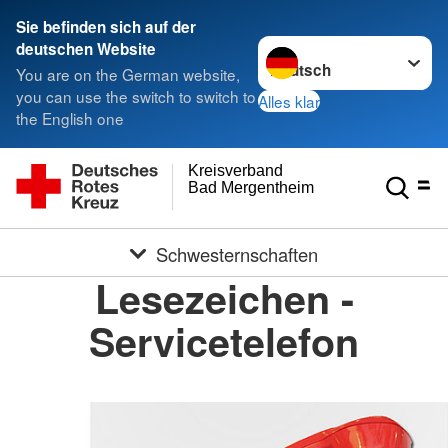
Sie befinden sich auf der
Sprache wechseln zu
deutschen Website
You are on the German website,
you can use the switch to switch to
Alles klar
the English one
Kreisverband
Bad Mergentheim e.V.
Schwesternschaften
Lesezeichen -
Servicetelefon