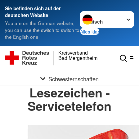
Sie befinden sich auf der
Sprache wechseln zu
deutschen Website
You are on the German website,
you can use the switch to switch to
Alles klar
the English one
Kreisverband
Bad Mergentheim e.V.
Schwesternschaften
Lesezeichen -
Servicetelefon