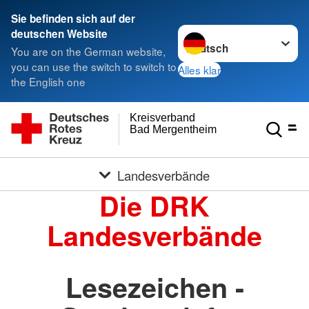
Sie befinden sich auf der
Sprache wechseln zu
deutschen Website
You are on the German website,
you can use the switch to switch to
Alles klar
the English one
Kreisverband
Bad Mergentheim e.V.
Landesverbände
Die DRK
Landesverbände
Lesezeichen -