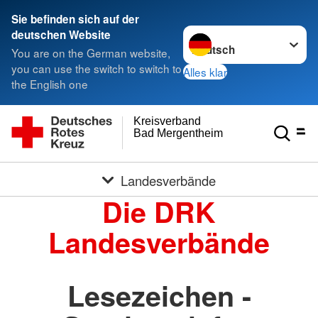
Sie befinden sich auf der
Sprache wechseln zu
deutschen Website
You are on the German website,
you can use the switch to switch to
Alles klar
the English one
Kreisverband
Bad Mergentheim e.V.
Landesverbände
Die DRK
Landesverbände
Lesezeichen -