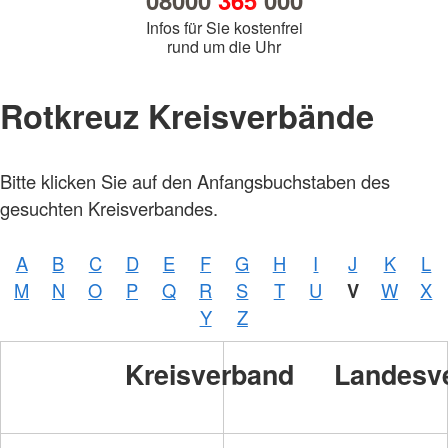
08000
365
000
Infos für Sie kostenfrei
rund um die Uhr
Rotkreuz Kreisverbände
Bitte klicken Sie auf den Anfangsbuchstaben des
gesuchten Kreisverbandes.
A
B
C
D
E
F
G
H
I
J
K
L
M
N
O
P
Q
R
S
T
U
V
W
X
Y
Z
Kreisverband
Landesv