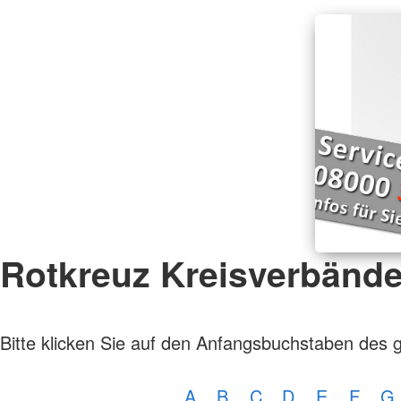
Rotkreuz Kreisverbänd
Bitte klicken Sie auf den Anfangsbuchstaben des 
A
B
C
D
E
F
G