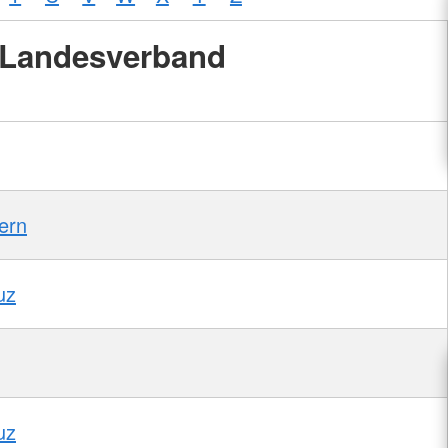
Landesverband
ern
uz
uz