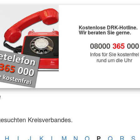
Kostenlose DRK-Hotline.
Wir beraten Sie gerne.
08000
365
000
Infos für Sie kostenfrei
rund um die Uhr
e
gesuchten Kreisverbandes.
H
I
J
K
L
M
N
O
P
Q
R
S