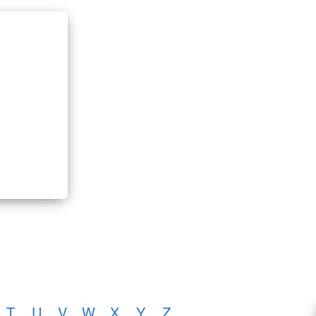
T
U
V
W
X
Y
Z