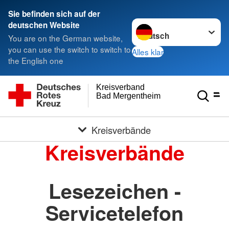
Sie befinden sich auf der
Sprache wechseln zu
deutschen Website
You are on the German website,
you can use the switch to switch to
Alles klar
the English one
Kreisverband
Bad Mergentheim e.V.
Kreisverbände
Kreisverbände
Lesezeichen -
Servicetelefon