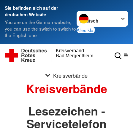
Sie befinden sich auf der
Sprache wechseln zu
deutschen Website
You are on the German website,
you can use the switch to switch to
Alles klar
the English one
Kreisverband
Bad Mergentheim e.V.
Kreisverbände
Kreisverbände
Lesezeichen -
Servicetelefon