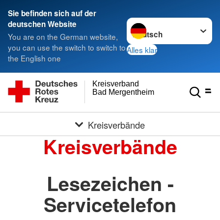
Sie befinden sich auf der
Sprache wechseln zu
deutschen Website
You are on the German website,
you can use the switch to switch to
Alles klar
the English one
Kreisverband
Bad Mergentheim e.V.
Kreisverbände
Kreisverbände
Lesezeichen -
Servicetelefon