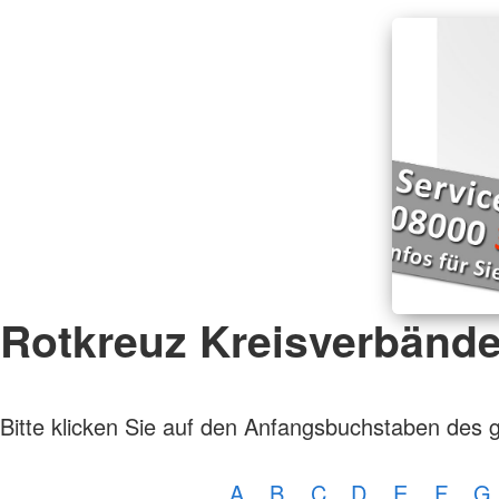
Rotkreuz Kreisverbänd
Bitte klicken Sie auf den Anfangsbuchstaben des 
A
B
C
D
E
F
G