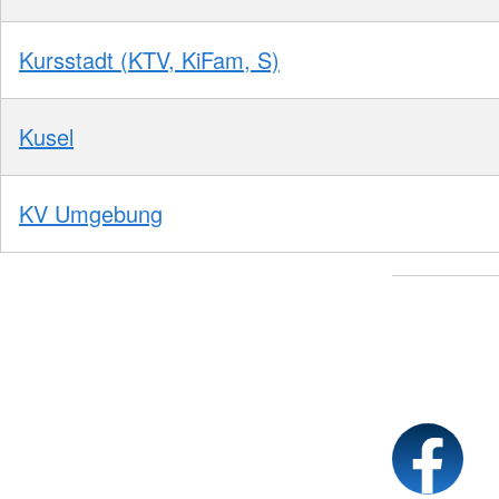
Kursstadt (KTV, KiFam, S)
Kusel
KV Umgebung