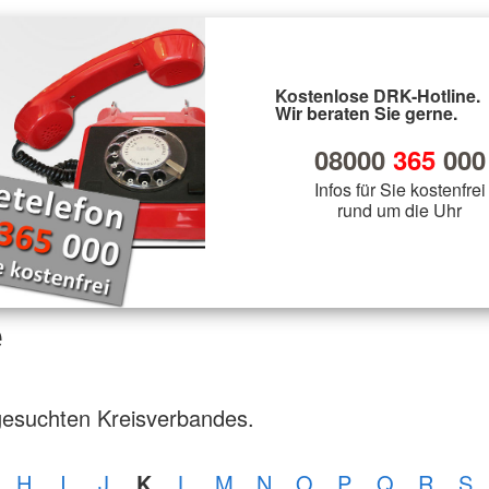
Kostenlose DRK-Hotline.
Wir beraten Sie gerne.
08000
365
000
Infos für Sie kostenfrei
rund um die Uhr
e
gesuchten Kreisverbandes.
H
I
J
K
L
M
N
O
P
Q
R
S