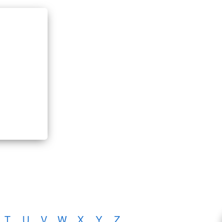
T
U
V
W
X
Y
Z