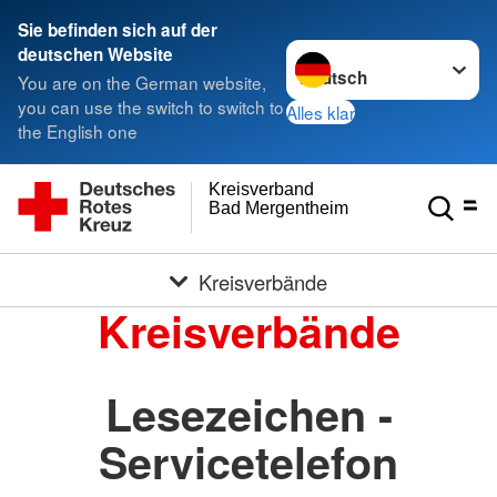
Sie befinden sich auf der
Sprache wechseln zu
deutschen Website
You are on the German website,
you can use the switch to switch to
Alles klar
the English one
Kreisverband
Bad Mergentheim e.V.
Kreisverbände
Kreisverbände
Lesezeichen -
Servicetelefon